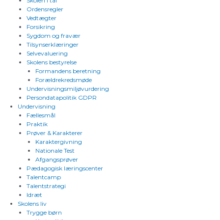
Skolen i tal
Ordensregler
Vedtægter
Forsikring
Sygdom og fravær
Tilsynserklæringer
Selvevaluering
Skolens bestyrelse
Formandens beretning
Forældrekredsmøde
Undervisningsmiljøvurdering
Persondatapolitik GDPR
Undervisning
Fællesmål
Praktik
Prøver & Karakterer
Karaktergivning
Nationale Test
Afgangsprøver
Pædagogisk læringscenter
Talentcamp
Talentstrategi
Idræt
Skolens liv
Trygge børn