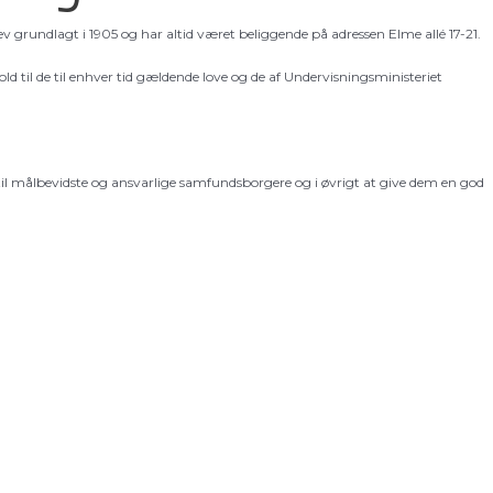
ev grundlagt i 1905 og har altid været beliggende på adressen Elme allé 17-21.
ld til de til enhver tid gældende love og de af Undervisningsministeriet
il målbevidste og ansvarlige samfundsborgere og i øvrigt at give dem en god