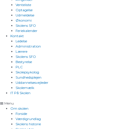
Venteliste
Optagelse
Udmeldelse
Økonomi
Skolens SFO
Feriekalender
Kontakt
Ledelse
Administration
Lærere
Skolens SFO
Bestyrelse
PLC
Skolepsykolog
Sundhedsplejen
Uddannelsesvejleder
Skolemælk
IT På Skolen
Menu
Om skolen
Forside
Værdigrundlag
Skolens historie