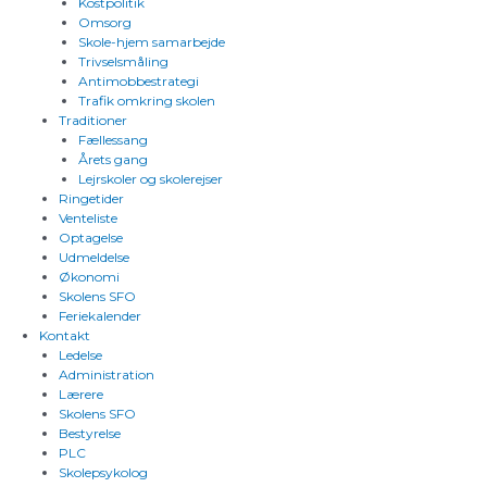
Kostpolitik
Omsorg
Skole-hjem samarbejde
Trivselsmåling
Antimobbestrategi
Trafik omkring skolen
Traditioner
Fællessang
Årets gang
Lejrskoler og skolerejser
Ringetider
Venteliste
Optagelse
Udmeldelse
Økonomi
Skolens SFO
Feriekalender
Kontakt
Ledelse
Administration
Lærere
Skolens SFO
Bestyrelse
PLC
Skolepsykolog