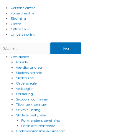
Gå
til
Personaleintra
indholdet
Forældreintra
Elevintra
Cicero
Office 365
Universalprint
Søg
Om skolen
Forside
Værdigrundlag
Skolens historie
Skolen i tal
Ordensregler
Vedtægter
Forsikring
Sygdom og fravær
Tilsynserklæringer
Selvevaluering
Skolens bestyrelse
Formandens beretning
Forældrekredsmøde
Undervisningsmiljøvurdering