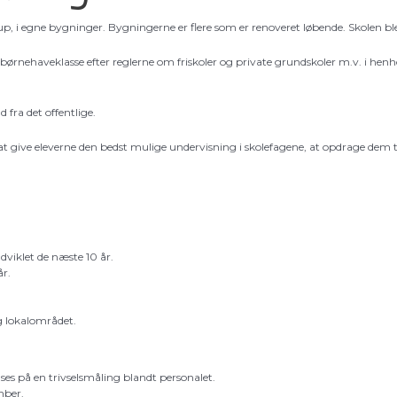
rup, i egne bygninger. Bygningerne er flere som er renoveret løbende. Skolen bl
børnehaveklasse efter reglerne om friskoler og private grundskoler m.v. i henho
 fra det offentlige.
 give eleverne den bedst mulige undervisning i skolefagene, at opdrage dem t
dviklet de næste 10 år.
år.
 lokalområdet.
 ses på en trivselsmåling blandt personalet.
mber.