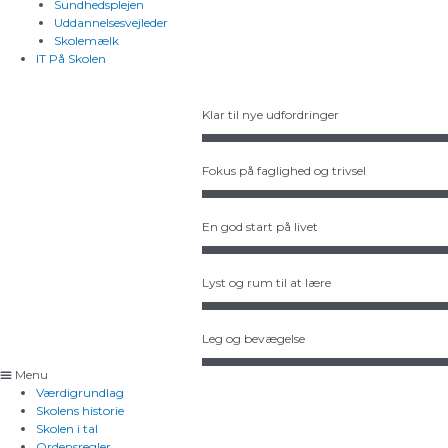
Sundhedsplejen
Uddannelsesvejleder
Skolemælk
IT På Skolen
Klar til nye udfordringer
Fokus på faglighed og trivsel
En god start på livet
Lyst og rum til at lære
Leg og bevægelse
Menu
Værdigrundlag
Skolens historie
Skolen i tal
Ordensregler