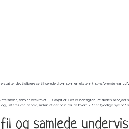
erstatter det tidligere certificerede tilsyn som en ekstern tilsynsførende har ud
 skoler, som er beskrevet i 10 kapitler. Det er hensigten, at skolen arbejder s
r, og justeres ved behov, sådan at der minimum hvert 3. år er tydelige nye mål
fil og samlede undervis