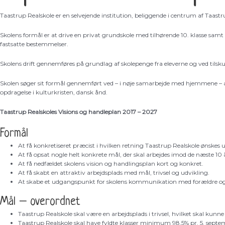
Taastrup Realskole er en selvejende institution, beliggende i centrum af Taast
Skolens formål er at drive en privat grundskole med tilhørende 10. klasse samt 
fastsatte bestemmelser.
Skolens drift gennemføres på grundlag af skolepenge fra eleverne og ved tilskud
Skolen søger sit formål gennemført ved – i nøje samarbejde med hjemmene – at
opdragelse i kulturkristen, dansk ånd.
Taastrup Realskoles Visions og handleplan 2017 – 2027
Formål
At få konkretiseret præcist i hvilken retning Taastrup Realskole ønskes u
At få opsat nogle helt konkrete mål, der skal arbejdes imod de næste 10 
At få nedfældet skolens vision og handlingsplan kort og konkret.
At få skabt en attraktiv arbejdsplads med mål, trivsel og udvikling.
At skabe et udgangspunkt for skolens kommunikation med forældre og
Mål – overordnet
Taastrup Realskole skal være en arbejdsplads i trivsel, hvilket skal kunne
Taastrup Realskole skal have fyldte klasser minimum 98,5% pr. 5. septe