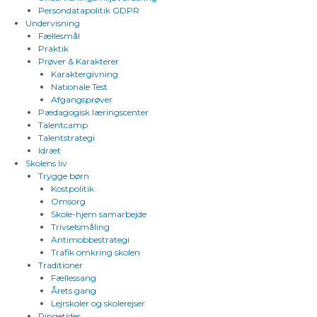
Persondatapolitik GDPR
Undervisning
Fællesmål
Praktik
Prøver & Karakterer
Karaktergivning
Nationale Test
Afgangsprøver
Pædagogisk læringscenter
Talentcamp
Talentstrategi
Idræt
Skolens liv
Trygge børn
Kostpolitik
Omsorg
Skole-hjem samarbejde
Trivselsmåling
Antimobbestrategi
Trafik omkring skolen
Traditioner
Fællessang
Årets gang
Lejrskoler og skolerejser
Ringetider