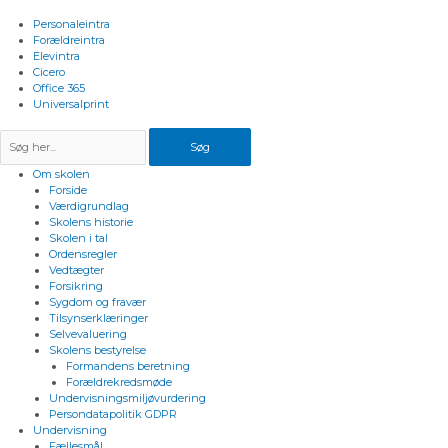
Gå
til
Personaleintra
indholdet
Forældreintra
Elevintra
Cicero
Office 365
Universalprint
Søg
Om skolen
Forside
Værdigrundlag
Skolens historie
Skolen i tal
Ordensregler
Vedtægter
Forsikring
Sygdom og fravær
Tilsynserklæringer
Selvevaluering
Skolens bestyrelse
Formandens beretning
Forældrekredsmøde
Undervisningsmiljøvurdering
Persondatapolitik GDPR
Undervisning
Fællesmål