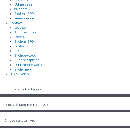
Udmeldelse
Økonomi
Skolens SFO
Feriekalender
Kontakt
Ledelse
Administration
Lærere
Skolens SFO
Bestyrelse
PLC
Skolepsykolog
Sundhedsplejen
Uddannelsesvejleder
Skolemælk
IT På Skolen
Klar til nye udfordringer
Fokus på faglighed og trivsel
En god start på livet