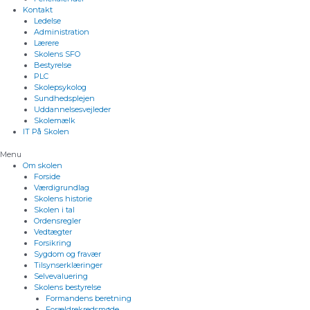
Kontakt
Ledelse
Administration
Lærere
Skolens SFO
Bestyrelse
PLC
Skolepsykolog
Sundhedsplejen
Uddannelsesvejleder
Skolemælk
IT På Skolen
Menu
Om skolen
Forside
Værdigrundlag
Skolens historie
Skolen i tal
Ordensregler
Vedtægter
Forsikring
Sygdom og fravær
Tilsynserklæringer
Selvevaluering
Skolens bestyrelse
Formandens beretning
Forældrekredsmøde