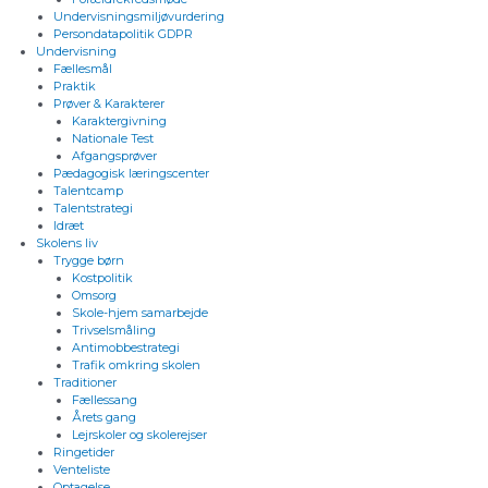
Undervisningsmiljøvurdering
Persondatapolitik GDPR
Undervisning
Fællesmål
Praktik
Prøver & Karakterer
Karaktergivning
Nationale Test
Afgangsprøver
Pædagogisk læringscenter
Talentcamp
Talentstrategi
Idræt
Skolens liv
Trygge børn
Kostpolitik
Omsorg
Skole-hjem samarbejde
Trivselsmåling
Antimobbestrategi
Trafik omkring skolen
Traditioner
Fællessang
Årets gang
Lejrskoler og skolerejser
Ringetider
Venteliste
Optagelse