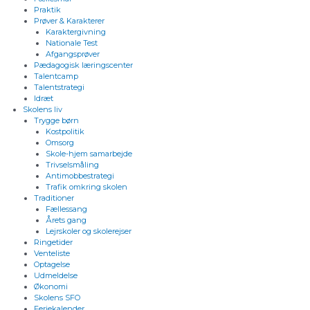
Praktik
Prøver & Karakterer
Karaktergivning
Nationale Test
Afgangsprøver
Pædagogisk læringscenter
Talentcamp
Talentstrategi
Idræt
Skolens liv
Trygge børn
Kostpolitik
Omsorg
Skole-hjem samarbejde
Trivselsmåling
Antimobbestrategi
Trafik omkring skolen
Traditioner
Fællessang
Årets gang
Lejrskoler og skolerejser
Ringetider
Venteliste
Optagelse
Udmeldelse
Økonomi
Skolens SFO
Feriekalender