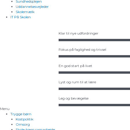
Sundhedsplejen
Uddannelsesvejleder
Skolemælk
IT På Skolen
Klar til nye udfordringer
Fokus på faglighed og trivsel
En god start på livet
Lyst og rum til at lære
Leg og bevægelse
Menu
Trygge børn
Kostpolitik
Omsorg
Skole-hjem samarbejde