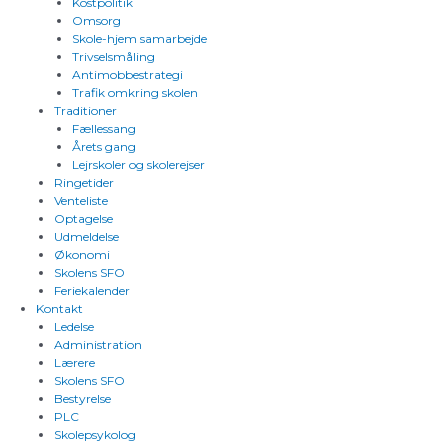
Kostpolitik
Omsorg
Skole-hjem samarbejde
Trivselsmåling
Antimobbestrategi
Trafik omkring skolen
Traditioner
Fællessang
Årets gang
Lejrskoler og skolerejser
Ringetider
Venteliste
Optagelse
Udmeldelse
Økonomi
Skolens SFO
Feriekalender
Kontakt
Ledelse
Administration
Lærere
Skolens SFO
Bestyrelse
PLC
Skolepsykolog