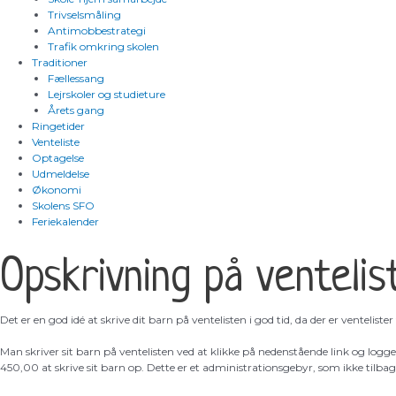
Trivselsmåling
Antimobbestrategi
Trafik omkring skolen
Traditioner
Fællessang
Lejrskoler og studieture
Årets gang
Ringetider
Venteliste
Optagelse
Udmeldelse
Økonomi
Skolens SFO
Feriekalender
Opskrivning på ventelis
Det er en god idé at skrive dit barn på ventelisten i god tid, da der er ventelister t
Man skriver sit barn på ventelisten ved at klikke på nedenstående link og lo
450,00 at skrive sit barn op. Dette er et administrationsgebyr, som ikke tilbag