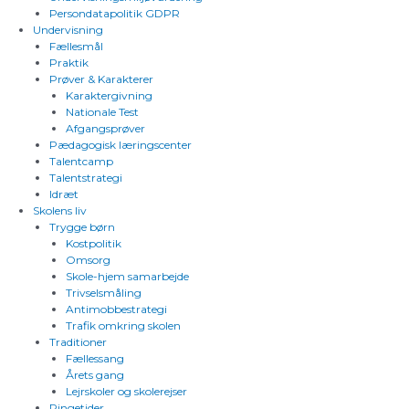
Persondatapolitik GDPR
Undervisning
Fællesmål
Praktik
Prøver & Karakterer
Karaktergivning
Nationale Test
Afgangsprøver
Pædagogisk læringscenter
Talentcamp
Talentstrategi
Idræt
Skolens liv
Trygge børn
Kostpolitik
Omsorg
Skole-hjem samarbejde
Trivselsmåling
Antimobbestrategi
Trafik omkring skolen
Traditioner
Fællessang
Årets gang
Lejrskoler og skolerejser
Ringetider