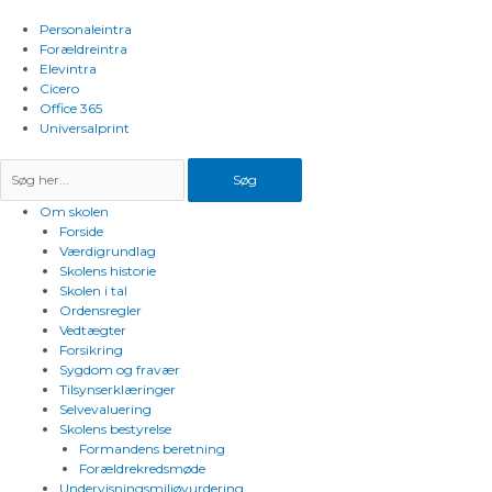
Gå
til
Personaleintra
indholdet
Forældreintra
Elevintra
Cicero
Office 365
Universalprint
Søg
Om skolen
Forside
Værdigrundlag
Skolens historie
Skolen i tal
Ordensregler
Vedtægter
Forsikring
Sygdom og fravær
Tilsynserklæringer
Selvevaluering
Skolens bestyrelse
Formandens beretning
Forældrekredsmøde
Undervisningsmiljøvurdering