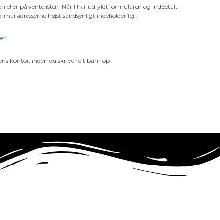
en eller på ventelisten. Når I har udfyldt formularen og indbetalt
-mailadresserne højst sandsynligt indeholder fejl.
her
lens kontor, inden du skriver dit barn op.