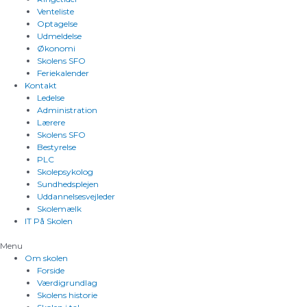
Venteliste
Optagelse
Udmeldelse
Økonomi
Skolens SFO
Feriekalender
Kontakt
Ledelse
Administration
Lærere
Skolens SFO
Bestyrelse
PLC
Skolepsykolog
Sundhedsplejen
Uddannelsesvejleder
Skolemælk
IT På Skolen
Menu
Om skolen
Forside
Værdigrundlag
Skolens historie