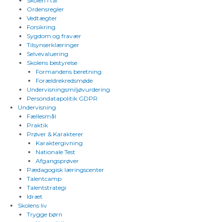
Skolen i tal
Ordensregler
Vedtægter
Forsikring
Sygdom og fravær
Tilsynserklæringer
Selvevaluering
Skolens bestyrelse
Formandens beretning
Forældrekredsmøde
Undervisningsmiljøvurdering
Persondatapolitik GDPR
Undervisning
Fællesmål
Praktik
Prøver & Karakterer
Karaktergivning
Nationale Test
Afgangsprøver
Pædagogisk læringscenter
Talentcamp
Talentstrategi
Idræt
Skolens liv
Trygge børn