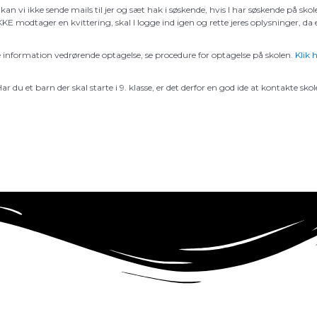
n vi ikke sende mails til jer og sæt hak i søskende, hvis I har søskende på skol
E modtager en kvittering, skal I logge ind igen og rette jeres oplysninger, da e
igere information vedrørende optagelse, se procedure for optagelse på skolen.
Klik 
Har du et barn der skal starte i 9. klasse, er det derfor en god ide at kontakte sko