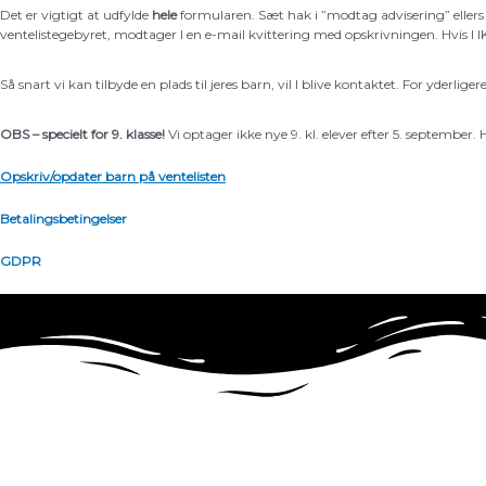
Det er vigtigt at udfylde
hele
formularen. Sæt hak i ”modtag advisering” ellers ka
ventelistegebyret, modtager I en e-mail kvittering med opskrivningen. Hvis I IKK
Så snart vi kan tilbyde en plads til jeres barn, vil I blive kontaktet. For yderl
OBS – specielt for 9. klasse!
Vi optager ikke nye 9. kl. elever efter 5. september. 
Opskriv/opdater barn på ventelisten
Betalingsbetingelser
GDPR
Taastrup Realskole