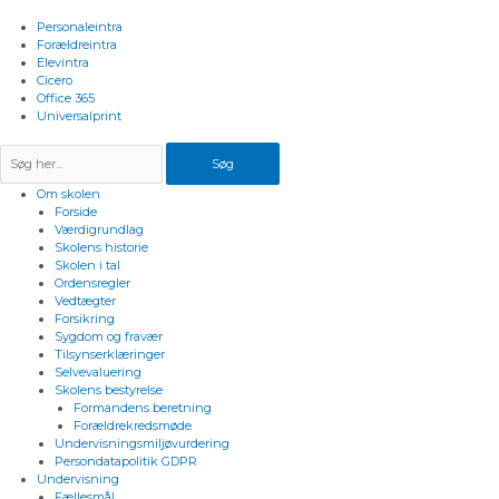
Gå
til
Personaleintra
indholdet
Forældreintra
Elevintra
Cicero
Office 365
Universalprint
Søg
Om skolen
Forside
Værdigrundlag
Skolens historie
Skolen i tal
Ordensregler
Vedtægter
Forsikring
Sygdom og fravær
Tilsynserklæringer
Selvevaluering
Skolens bestyrelse
Formandens beretning
Forældrekredsmøde
Undervisningsmiljøvurdering
Persondatapolitik GDPR
Undervisning
Fællesmål