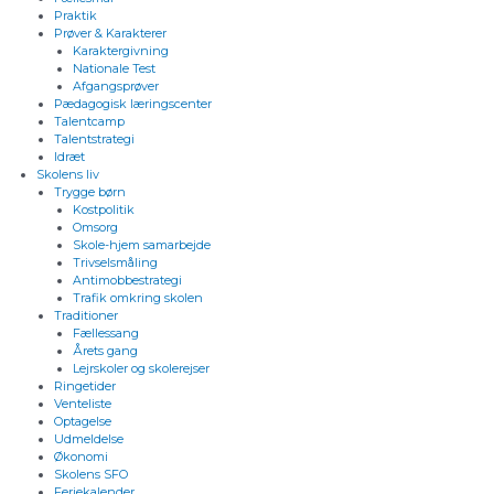
Praktik
Prøver & Karakterer
Karaktergivning
Nationale Test
Afgangsprøver
Pædagogisk læringscenter
Talentcamp
Talentstrategi
Idræt
Skolens liv
Trygge børn
Kostpolitik
Omsorg
Skole-hjem samarbejde
Trivselsmåling
Antimobbestrategi
Trafik omkring skolen
Traditioner
Fællessang
Årets gang
Lejrskoler og skolerejser
Ringetider
Venteliste
Optagelse
Udmeldelse
Økonomi
Skolens SFO
Feriekalender