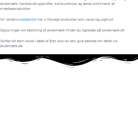
deres sortiment af
skolemælk, heriblandt opskrifter, konkurrencer og
mælkeprodukter.
Jvf. skolens
kostpolitik
har vi fravalgt produkter som cacao og yoghurt.
Oplysninger om bestilling af skolemælk finder du ligeledes på skolemælk.dk
Skifter dit barn skole i løbet af året, skal du selv give besked om dette via
skolemælk.dk.
Taastrup Realskole
Elme Allé 17-21, 2630 Taastrup
Telefon: 43 99 02 27
Mail:
taastrup.realskole@t-r.dk
Send sikker mail her
Vedtægter
Værdigrundlag
IT på skolen
GDPR