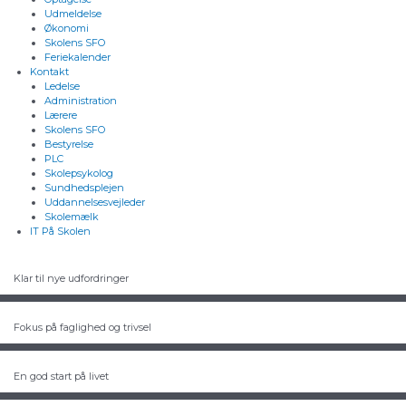
Udmeldelse
Økonomi
Skolens SFO
Feriekalender
Kontakt
Ledelse
Administration
Lærere
Skolens SFO
Bestyrelse
PLC
Skolepsykolog
Sundhedsplejen
Uddannelsesvejleder
Skolemælk
IT På Skolen
Klar til nye udfordringer
Fokus på faglighed og trivsel
En god start på livet