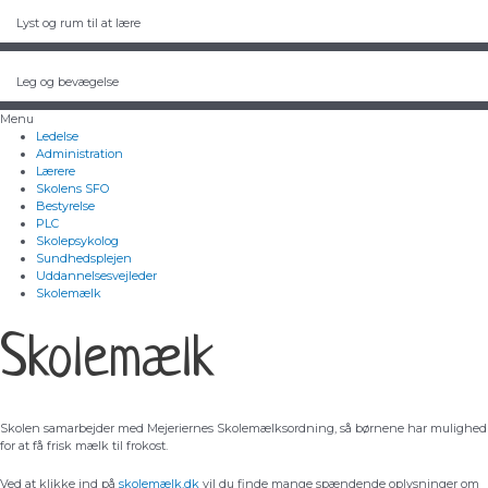
Lyst og rum til at lære
Leg og bevægelse
Menu
Ledelse
Administration
Lærere
Skolens SFO
Bestyrelse
PLC
Skolepsykolog
Sundhedsplejen
Uddannelsesvejleder
Skolemælk
Skolemælk
Skolen samarbejder med Mejeriernes Skolemælksordning, så børnene har mulighed
for at få frisk mælk til frokost.
Ved at klikke ind på
skolemælk.dk
vil du finde mange spændende oplysninger om