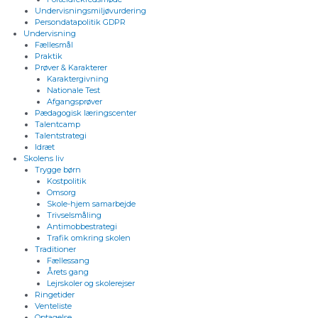
Undervisningsmiljøvurdering
Persondatapolitik GDPR
Undervisning
Fællesmål
Praktik
Prøver & Karakterer
Karaktergivning
Nationale Test
Afgangsprøver
Pædagogisk læringscenter
Talentcamp
Talentstrategi
Idræt
Skolens liv
Trygge børn
Kostpolitik
Omsorg
Skole-hjem samarbejde
Trivselsmåling
Antimobbestrategi
Trafik omkring skolen
Traditioner
Fællessang
Årets gang
Lejrskoler og skolerejser
Ringetider
Venteliste
Optagelse