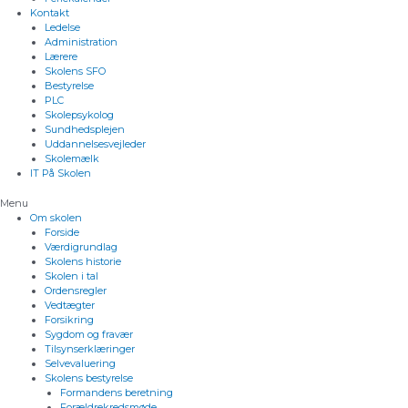
Kontakt
Ledelse
Administration
Lærere
Skolens SFO
Bestyrelse
PLC
Skolepsykolog
Sundhedsplejen
Uddannelsesvejleder
Skolemælk
IT På Skolen
Menu
Om skolen
Forside
Værdigrundlag
Skolens historie
Skolen i tal
Ordensregler
Vedtægter
Forsikring
Sygdom og fravær
Tilsynserklæringer
Selvevaluering
Skolens bestyrelse
Formandens beretning
Forældrekredsmøde