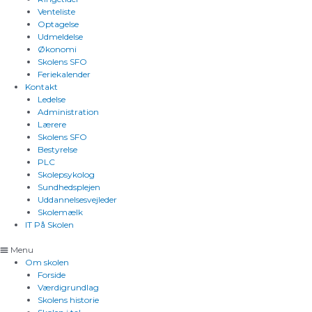
Venteliste
Optagelse
Udmeldelse
Økonomi
Skolens SFO
Feriekalender
Kontakt
Ledelse
Administration
Lærere
Skolens SFO
Bestyrelse
PLC
Skolepsykolog
Sundhedsplejen
Uddannelsesvejleder
Skolemælk
IT På Skolen
Menu
Om skolen
Forside
Værdigrundlag
Skolens historie