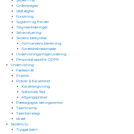
Skolen i tal
Ordensregler
Vedtægter
Forsikring
Sygdom og fravær
Tilsynserklæringer
Selvevaluering
Skolens bestyrelse
Formandens beretning
Forældrekredsmøde
Undervisningsmiljøvurdering
Persondatapolitik GDPR
Undervisning
Fællesmål
Praktik
Prøver & Karakterer
Karaktergivning
Nationale Test
Afgangsprøver
Pædagogisk læringscenter
Talentcamp
Talentstrategi
Idræt
Skolens liv
Trygge børn