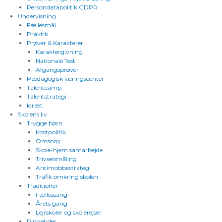
Persondatapolitik GDPR
Undervisning
Fællesmål
Praktik
Prøver & Karakterer
Karaktergivning
Nationale Test
Afgangsprøver
Pædagogisk læringscenter
Talentcamp
Talentstrategi
Idræt
Skolens liv
Trygge børn
Kostpolitik
Omsorg
Skole-hjem samarbejde
Trivselsmåling
Antimobbestrategi
Trafik omkring skolen
Traditioner
Fællessang
Årets gang
Lejrskoler og skolerejser
Ringetider