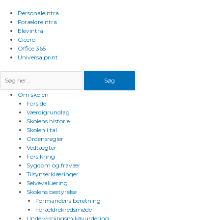
Gå
til
Personaleintra
indholdet
Forældreintra
Elevintra
Cicero
Office 365
Universalprint
Søg
Om skolen
Forside
Værdigrundlag
Skolens historie
Skolen i tal
Ordensregler
Vedtægter
Forsikring
Sygdom og fravær
Tilsynserklæringer
Selvevaluering
Skolens bestyrelse
Formandens beretning
Forældrekredsmøde
Undervisningsmiljøvurdering