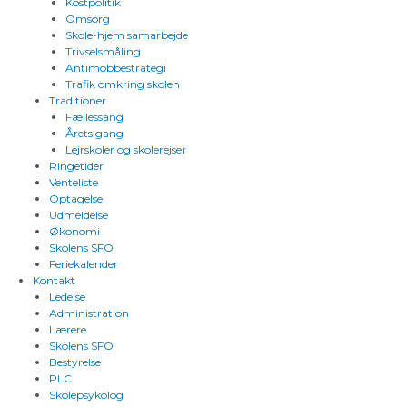
Kostpolitik
Omsorg
Skole-hjem samarbejde
Trivselsmåling
Antimobbestrategi
Trafik omkring skolen
Traditioner
Fællessang
Årets gang
Lejrskoler og skolerejser
Ringetider
Venteliste
Optagelse
Udmeldelse
Økonomi
Skolens SFO
Feriekalender
Kontakt
Ledelse
Administration
Lærere
Skolens SFO
Bestyrelse
PLC
Skolepsykolog