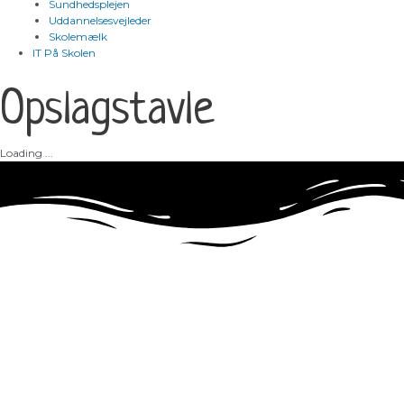
Sundhedsplejen
Uddannelsesvejleder
Skolemælk
IT På Skolen
Opslagstavle
Loading ...
Taastrup Realskole
Elme Allé 17-21, 2630 Taastrup
Telefon: 43 99 02 27
Mail:
taastrup.realskole@t-r.dk
Send sikker mail her